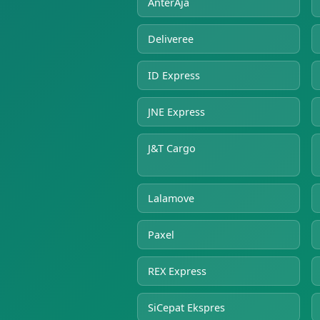
AnterAja
Deliveree
ID Express
JNE Express
J&T Cargo
Lalamove
Paxel
REX Express
SiCepat Ekspres