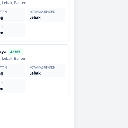
g
,
Lebak
,
Banten
ATAN
KOTA/KABUPATEN
ng
Lebak
SI
en
aya
42365
g
,
Lebak
,
Banten
ATAN
KOTA/KABUPATEN
ng
Lebak
SI
en