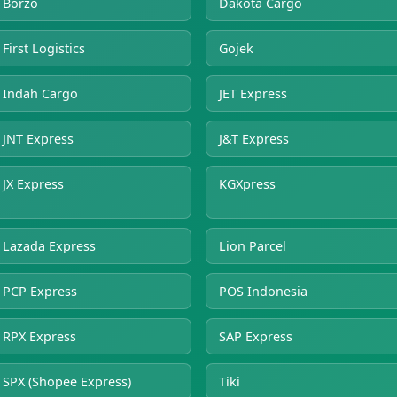
Borzo
Dakota Cargo
First Logistics
Gojek
Indah Cargo
JET Express
JNT Express
J&T Express
JX Express
KGXpress
Lazada Express
Lion Parcel
PCP Express
POS Indonesia
RPX Express
SAP Express
SPX (Shopee Express)
Tiki