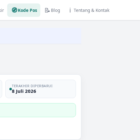
🧭
📝
ℹ️
ir
Kode Pos
Blog
Tentang & Kontak
TERAKHIR DIPERBARUI
8 Juli 2026