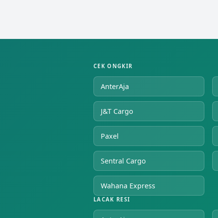
CEK ONGKIR
AnterAja
J&T Cargo
Paxel
Sentral Cargo
Wahana Express
LACAK RESI