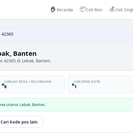
🏠
📦
💰
Beranda
Cek Resi
Cek Ongk
 42365
bak, Banten
s 42365 di Lebak, Banten.
JUMLAH DESA / KELURAHAN
CAKUPAN KOTA
8
1
rea utama: Lebak, Banten.
Cari kode pos lain