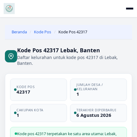
Beranda
/
Kode Pos
/
Kode Pos 42317
Kode Pos 42317 Lebak, Banten
Daftar kelurahan untuk kode pos 42317 di Lebak,
Banten.
JUMLAH DESA /
KODE POS
KELURAHAN
42317
1
CAKUPAN KOTA
TERAKHIR DIPERBARUI
1
6 Agustus 2026
Kode pos 42317 terpetakan ke satu area utama: Lebak,