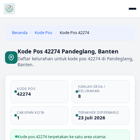
Beranda
/
Kode Pos
/
Kode Pos 42274
Kode Pos 42274 Pandeglang, Banten
Daftar kelurahan untuk kode pos 42274 di Pandeglang,
Banten.
JUMLAH DESA /
KODE POS
KELURAHAN
42274
8
CAKUPAN KOTA
TERAKHIR DIPERBARUI
1
23 Juli 2026
Kode pos 42274 terpetakan ke satu area utama: