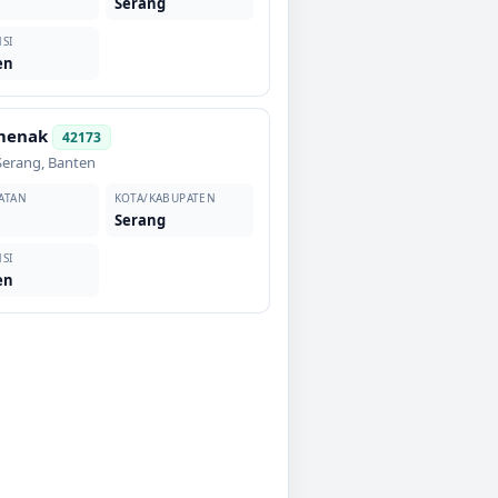
s
Serang
SI
en
menak
42173
Serang
,
Banten
ATAN
KOTA/KABUPATEN
s
Serang
SI
en