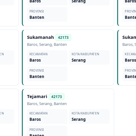
Baros
Serang
Baro
PROVINSI
PROVIN
Banten
Bant
Sukamanah
Suka
42173
Baros
,
Serang
,
Banten
Baros
,
EN
KECAMATAN
KOTA/KABUPATEN
KECAM
Baros
Serang
Baro
PROVINSI
PROVIN
Banten
Bant
Tejamari
42173
Baros
,
Serang
,
Banten
EN
KECAMATAN
KOTA/KABUPATEN
Baros
Serang
PROVINSI
Banten