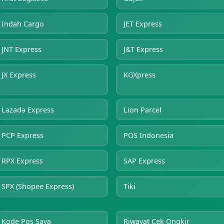
Indah Cargo
JET Express
JNT Express
J&T Express
JX Express
KGXpress
Lazada Express
Lion Parcel
PCP Express
POS Indonesia
RPX Express
SAP Express
SPX (Shopee Express)
Tiki
Kode Pos Saya
Riwayat Cek Ongkir