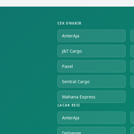
CEK ONGKIR
AnterAja
J&T Cargo
Paxel
Sentral Cargo
Wahana Express
LACAK RESI
AnterAja
Deliveree