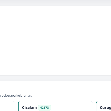
au beberapa kelurahan.
Cisalam
Curu
42173