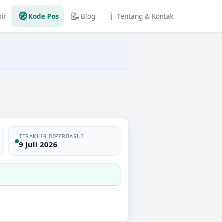
🧭
📝
ℹ️
ir
Kode Pos
Blog
Tentang & Kontak
TERAKHIR DIPERBARUI
9 Juli 2026