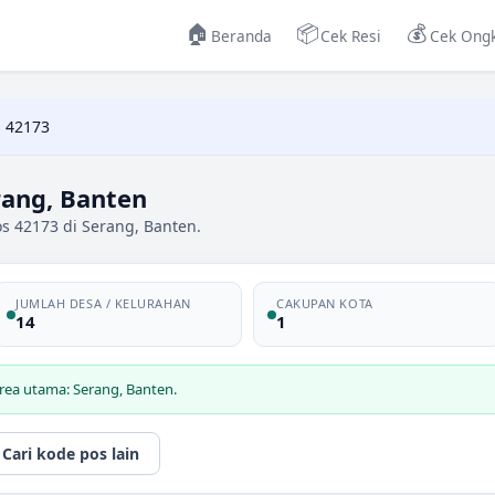
🏠
📦
💰
Beranda
Cek Resi
Cek Ongk
 42173
rang, Banten
s 42173 di Serang, Banten.
JUMLAH DESA / KELURAHAN
CAKUPAN KOTA
14
1
rea utama: Serang, Banten.
Cari kode pos lain