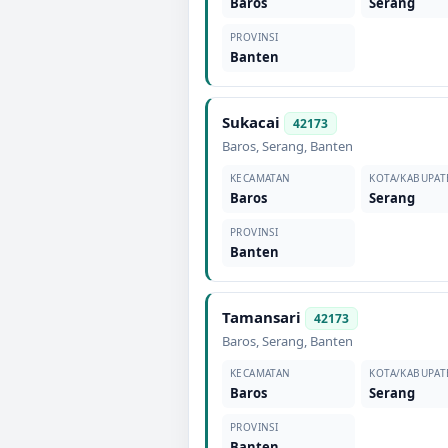
Baros
Serang
PROVINSI
Banten
Sukacai
42173
Baros
,
Serang
,
Banten
KECAMATAN
KOTA/KABUPAT
Baros
Serang
PROVINSI
Banten
Tamansari
42173
Baros
,
Serang
,
Banten
KECAMATAN
KOTA/KABUPAT
Baros
Serang
PROVINSI
Banten