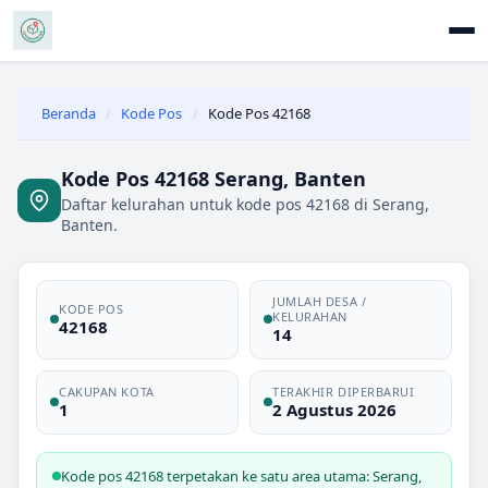
Beranda
/
Kode Pos
/
Kode Pos 42168
Kode Pos 42168 Serang, Banten
Daftar kelurahan untuk kode pos 42168 di Serang,
Banten.
JUMLAH DESA /
KODE POS
KELURAHAN
42168
14
CAKUPAN KOTA
TERAKHIR DIPERBARUI
1
2 Agustus 2026
Kode pos 42168 terpetakan ke satu area utama: Serang,