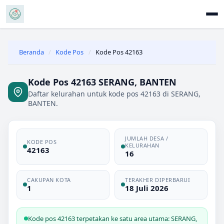
Beranda
/
Kode Pos
/
Kode Pos 42163
Kode Pos 42163 SERANG, BANTEN
Daftar kelurahan untuk kode pos 42163 di SERANG,
BANTEN.
JUMLAH DESA /
KODE POS
KELURAHAN
42163
16
CAKUPAN KOTA
TERAKHIR DIPERBARUI
1
18 Juli 2026
Kode pos 42163 terpetakan ke satu area utama: SERANG,