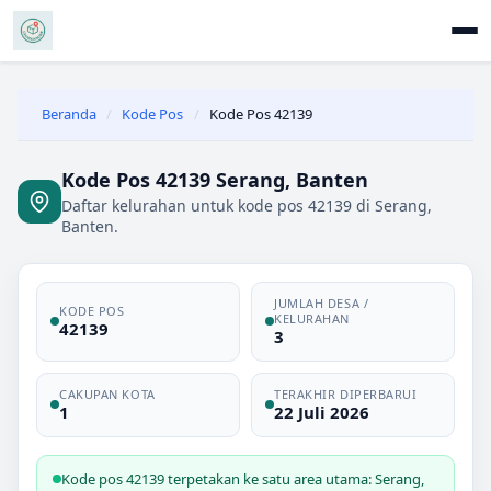
Beranda
/
Kode Pos
/
Kode Pos 42139
Kode Pos 42139 Serang, Banten
Daftar kelurahan untuk kode pos 42139 di Serang,
Banten.
JUMLAH DESA /
KODE POS
KELURAHAN
42139
3
CAKUPAN KOTA
TERAKHIR DIPERBARUI
1
22 Juli 2026
Kode pos 42139 terpetakan ke satu area utama: Serang,