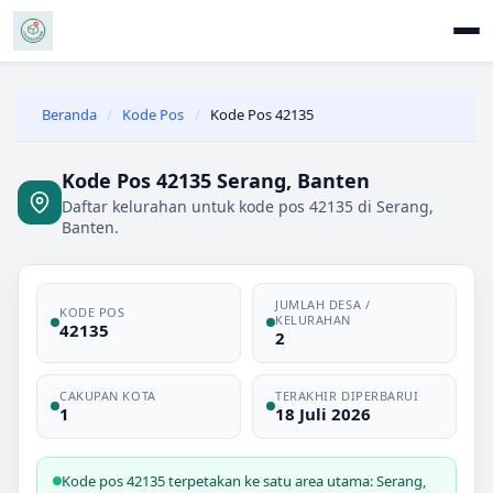
Beranda
/
Kode Pos
/
Kode Pos 42135
Kode Pos 42135 Serang, Banten
Daftar kelurahan untuk kode pos 42135 di Serang,
Banten.
JUMLAH DESA /
KODE POS
KELURAHAN
42135
2
CAKUPAN KOTA
TERAKHIR DIPERBARUI
1
18 Juli 2026
Kode pos 42135 terpetakan ke satu area utama: Serang,