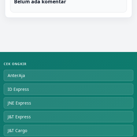
Belum ada komentar
CEK ONGKIR
AnterAja
ID Express
JNE Express
J&T Express
J&T Cargo