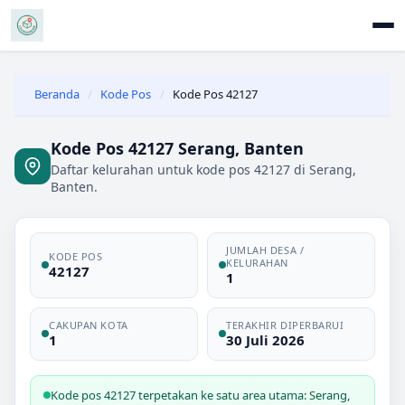
Beranda
/
Kode Pos
/
Kode Pos 42127
Kode Pos 42127 Serang, Banten
Daftar kelurahan untuk kode pos 42127 di Serang,
Banten.
JUMLAH DESA /
KODE POS
KELURAHAN
42127
1
CAKUPAN KOTA
TERAKHIR DIPERBARUI
1
30 Juli 2026
Kode pos 42127 terpetakan ke satu area utama: Serang,