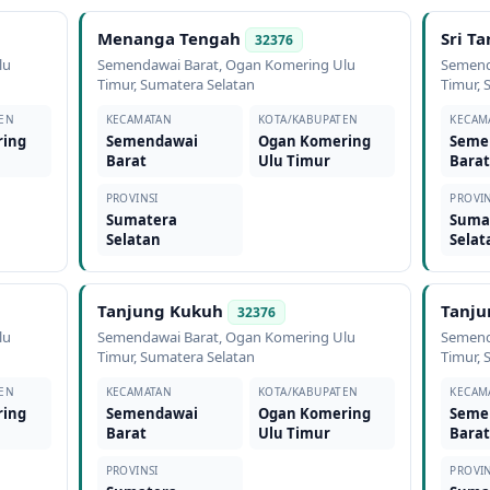
Menanga Tengah
Sri T
32376
lu
Semendawai Barat
,
Ogan Komering Ulu
Semend
Timur
,
Sumatera Selatan
Timur
,
EN
KECAMATAN
KOTA/KABUPATEN
KECAM
ring
Semendawai
Ogan Komering
Seme
Barat
Ulu Timur
Bara
PROVINSI
PROVIN
Sumatera
Suma
Selatan
Selat
Tanjung Kukuh
Tanju
32376
lu
Semendawai Barat
,
Ogan Komering Ulu
Semend
Timur
,
Sumatera Selatan
Timur
,
EN
KECAMATAN
KOTA/KABUPATEN
KECAM
ring
Semendawai
Ogan Komering
Seme
Barat
Ulu Timur
Bara
PROVINSI
PROVIN