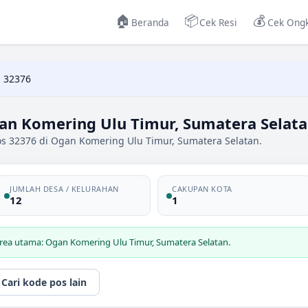
🏠
📦
💰
Beranda
Cek Resi
Cek Ongk
 32376
an Komering Ulu Timur, Sumatera Selat
os 32376 di Ogan Komering Ulu Timur, Sumatera Selatan.
JUMLAH DESA / KELURAHAN
CAKUPAN KOTA
12
1
area utama: Ogan Komering Ulu Timur, Sumatera Selatan.
Cari kode pos lain