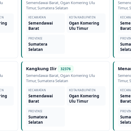
lu
Semendawai Barat
,
Ogan Komering Ulu
Semend
Timur
,
Sumatera Selatan
Timur
,
EN
KECAMATAN
KOTA/KABUPATEN
KECAM
ring
Semendawai
Ogan Komering
Seme
Barat
Ulu Timur
Bara
PROVINSI
PROVIN
Sumatera
Suma
Selatan
Selat
Kangkung Ilir
Mena
32376
lu
Semendawai Barat
,
Ogan Komering Ulu
Semend
Timur
,
Sumatera Selatan
Timur
,
EN
KECAMATAN
KOTA/KABUPATEN
KECAM
ring
Semendawai
Ogan Komering
Seme
Barat
Ulu Timur
Bara
PROVINSI
PROVIN
Sumatera
Suma
Selatan
Selat