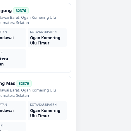
anjung
32376
awai Barat
,
Ogan Komering Ulu
Sumatera Selatan
ATAN
KOTA/KABUPATEN
ndawai
Ogan Komering
t
Ulu Timur
SI
tera
an
ng Mas
32376
awai Barat
,
Ogan Komering Ulu
Sumatera Selatan
ATAN
KOTA/KABUPATEN
ndawai
Ogan Komering
t
Ulu Timur
SI