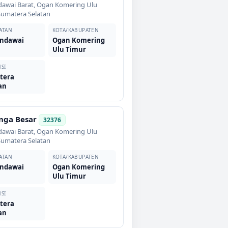
awai Barat
,
Ogan Komering Ulu
Sumatera Selatan
ATAN
KOTA/KABUPATEN
ndawai
Ogan Komering
t
Ulu Timur
SI
tera
an
nga Besar
32376
awai Barat
,
Ogan Komering Ulu
Sumatera Selatan
ATAN
KOTA/KABUPATEN
ndawai
Ogan Komering
t
Ulu Timur
SI
tera
an