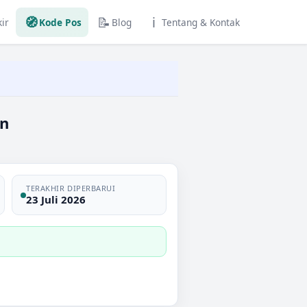
🧭
📝
ℹ️
ir
Kode Pos
Blog
Tentang & Kontak
an
TERAKHIR DIPERBARUI
23 Juli 2026