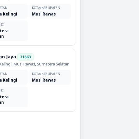
ATAN
KOTA/KABUPATEN
 Kelingi
Musi Rawas
SI
tera
an
n Jaya
31663
elingi
,
Musi Rawas
,
Sumatera Selatan
ATAN
KOTA/KABUPATEN
 Kelingi
Musi Rawas
SI
tera
an