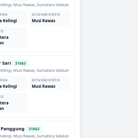
elingi
,
Musi Rawas
,
Sumatera Selatan
ATAN
KOTA/KABUPATEN
 Kelingi
Musi Rawas
SI
tera
an
 Sari
31663
elingi
,
Musi Rawas
,
Sumatera Selatan
ATAN
KOTA/KABUPATEN
 Kelingi
Musi Rawas
SI
tera
an
 Panggung
31663
elingi
,
Musi Rawas
,
Sumatera Selatan