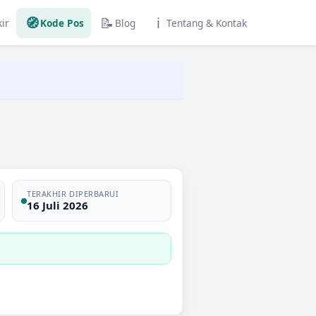
🧭
📝
ℹ️
ir
Kode Pos
Blog
Tentang & Kontak
TERAKHIR DIPERBARUI
16 Juli 2026