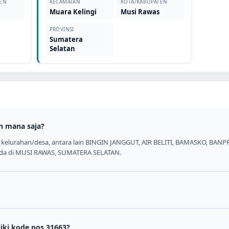
EN
KECAMATAN
KOTA/KABUPATEN
Muara Kelingi
Musi Rawas
PROVINSI
Sumatera
Selatan
n mana saja?
2 kelurahan/desa, antara lain BINGIN JANGGUT, AIR BELITI, BAMASKO, BA
erada di MUSI RAWAS, SUMATERA SELATAN.
iki kode pos 31663?