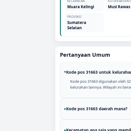
KECAMATAN
KOTA/KABUPAT
Muara Kelingi
Musi Rawas
PROVINSI
Sumatera
Selatan
Pertanyaan Umum
Kode pos 31663 untuk keluraha
Kode pos 31663 digunakan oleh 3
kelurahan lainnya. Wilayah ini b
Kode pos 31663 daerah mana?
Kecamatan apa saja yang memil