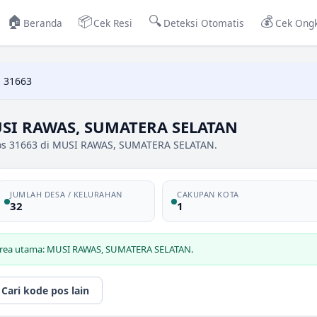
🏠
📦
🔍
💰
Beranda
Cek Resi
Deteksi Otomatis
Cek Ongk
 31663
USI RAWAS, SUMATERA SELATAN
pos 31663 di MUSI RAWAS, SUMATERA SELATAN.
JUMLAH DESA / KELURAHAN
CAKUPAN KOTA
32
1
 area utama: MUSI RAWAS, SUMATERA SELATAN.
Cari kode pos lain