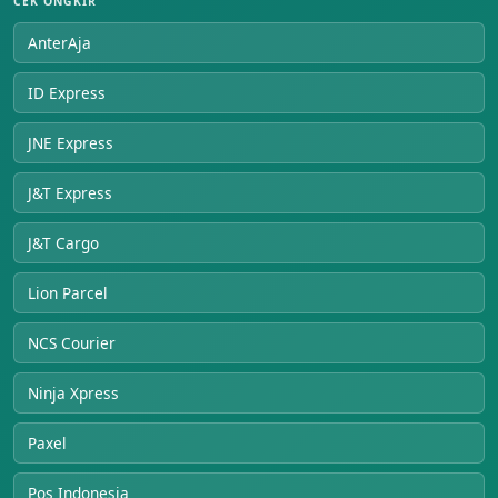
CEK ONGKIR
AnterAja
ID Express
JNE Express
J&T Express
J&T Cargo
Lion Parcel
NCS Courier
Ninja Xpress
Paxel
Pos Indonesia