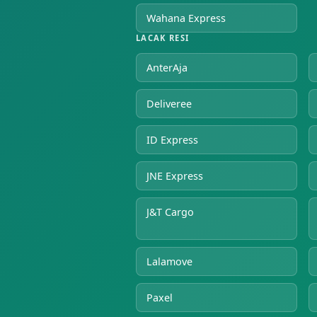
Wahana Express
LACAK RESI
AnterAja
Deliveree
ID Express
JNE Express
J&T Cargo
Lalamove
Paxel