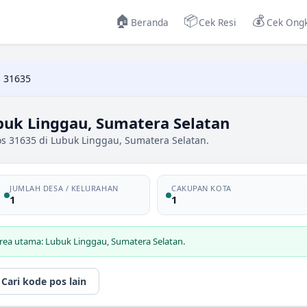
🏠
📦
💰
Beranda
Cek Resi
Cek Ongk
 31635
buk Linggau, Sumatera Selatan
os 31635 di Lubuk Linggau, Sumatera Selatan.
JUMLAH DESA / KELURAHAN
CAKUPAN KOTA
1
1
rea utama: Lubuk Linggau, Sumatera Selatan.
Cari kode pos lain