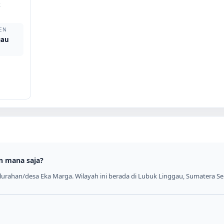
k
EN
gau
n mana saja?
urahan/desa Eka Marga. Wilayah ini berada di Lubuk Linggau, Sumatera Se