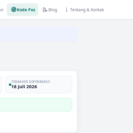
🧭
📝
ℹ️
ir
Kode Pos
Blog
Tentang & Kontak
TERAKHIR DIPERBARUI
18 Juli 2026