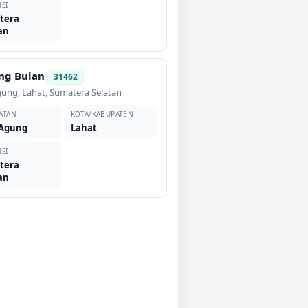
SI
tera
an
ng Bulan
31462
gung
,
Lahat
,
Sumatera Selatan
ATAN
KOTA/KABUPATEN
 Agung
Lahat
SI
tera
an