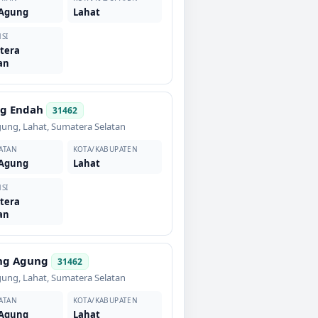
 Agung
Lahat
SI
tera
an
g Endah
31462
gung
,
Lahat
,
Sumatera Selatan
ATAN
KOTA/KABUPATEN
 Agung
Lahat
SI
tera
an
ng Agung
31462
gung
,
Lahat
,
Sumatera Selatan
ATAN
KOTA/KABUPATEN
 Agung
Lahat