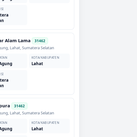
SI
tera
an
ar Alam Lama
31462
gung
,
Lahat
,
Sumatera Selatan
ATAN
KOTA/KABUPATEN
 Agung
Lahat
SI
tera
an
pura
31462
gung
,
Lahat
,
Sumatera Selatan
ATAN
KOTA/KABUPATEN
 Agung
Lahat