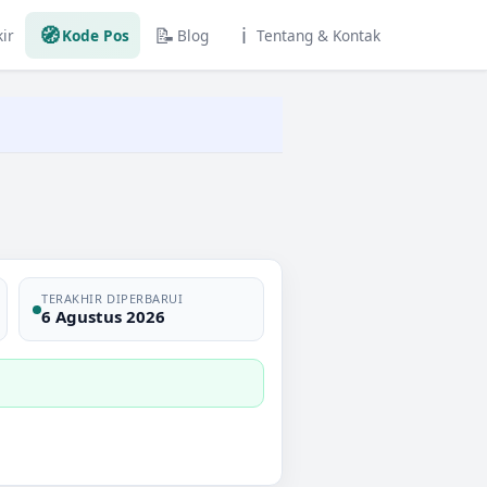
🧭
📝
ℹ️
ir
Kode Pos
Blog
Tentang & Kontak
TERAKHIR DIPERBARUI
6 Agustus 2026