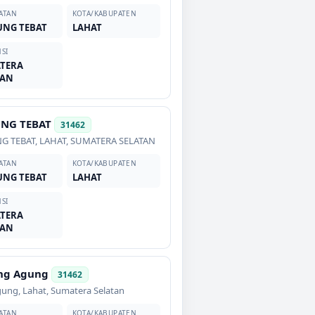
ATAN
KOTA/KABUPATEN
UNG TEBAT
LAHAT
SI
TERA
TAN
UNG TEBAT
31462
G TEBAT
,
LAHAT
,
SUMATERA SELATAN
ATAN
KOTA/KABUPATEN
UNG TEBAT
LAHAT
SI
TERA
TAN
ng Agung
31462
gung
,
Lahat
,
Sumatera Selatan
ATAN
KOTA/KABUPATEN