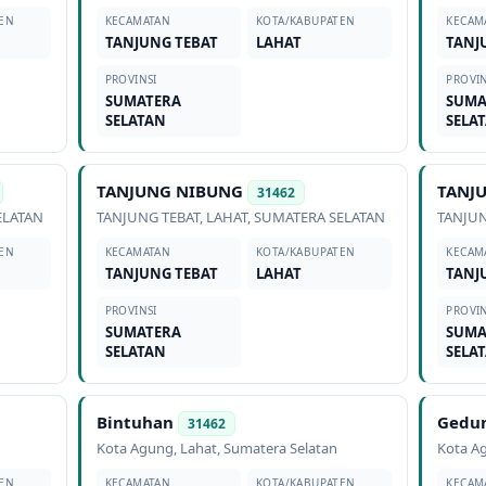
EN
KECAMATAN
KOTA/KABUPATEN
KECAM
TANJUNG TEBAT
LAHAT
TANJ
PROVINSI
PROVIN
SUMATERA
SUMA
SELATAN
SELA
TANJUNG NIBUNG
TANJ
31462
ELATAN
TANJUNG TEBAT
,
LAHAT
,
SUMATERA SELATAN
TANJUN
EN
KECAMATAN
KOTA/KABUPATEN
KECAM
TANJUNG TEBAT
LAHAT
TANJ
PROVINSI
PROVIN
SUMATERA
SUMA
SELATAN
SELA
Bintuhan
Gedu
31462
Kota Agung
,
Lahat
,
Sumatera Selatan
Kota A
EN
KECAMATAN
KOTA/KABUPATEN
KECAM