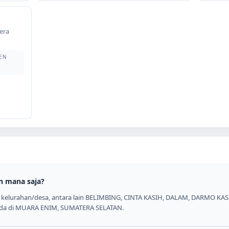
era
EN
m
n mana saja?
1 kelurahan/desa, antara lain BELIMBING, CINTA KASIH, DALAM, DARMO KA
erada di MUARA ENIM, SUMATERA SELATAN.