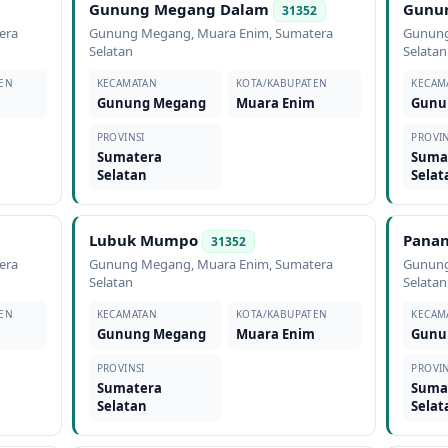
Gunung Megang Dalam
Gunu
31352
era
Gunung Megang
,
Muara Enim
,
Sumatera
Gunun
Selatan
Selatan
EN
KECAMATAN
KOTA/KABUPATEN
KECAM
m
Gunung Megang
Muara Enim
Gunu
PROVINSI
PROVIN
Sumatera
Suma
Selatan
Selat
Lubuk Mumpo
Panan
31352
era
Gunung Megang
,
Muara Enim
,
Sumatera
Gunun
Selatan
Selatan
EN
KECAMATAN
KOTA/KABUPATEN
KECAM
m
Gunung Megang
Muara Enim
Gunu
PROVINSI
PROVIN
Sumatera
Suma
Selatan
Selat