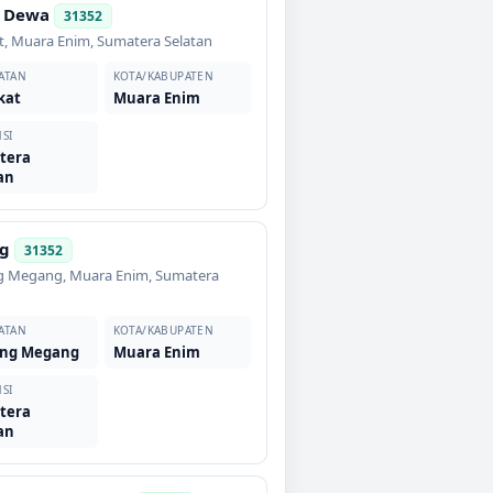
r Dewa
31352
t
,
Muara Enim
,
Sumatera Selatan
ATAN
KOTA/KABUPATEN
kat
Muara Enim
SI
tera
an
ng
31352
g Megang
,
Muara Enim
,
Sumatera
ATAN
KOTA/KABUPATEN
ng Megang
Muara Enim
SI
tera
an