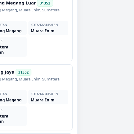
ng Megang Luar
31352
g Megang
,
Muara Enim
,
Sumatera
ATAN
KOTA/KABUPATEN
ng Megang
Muara Enim
SI
tera
an
g Jaya
31352
g Megang
,
Muara Enim
,
Sumatera
ATAN
KOTA/KABUPATEN
ng Megang
Muara Enim
SI
tera
an