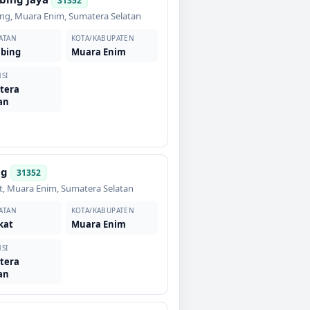
31352
ing
,
Muara Enim
,
Sumatera Selatan
ATAN
KOTA/KABUPATEN
mbing
Muara Enim
SI
tera
an
ng
31352
t
,
Muara Enim
,
Sumatera Selatan
ATAN
KOTA/KABUPATEN
kat
Muara Enim
SI
tera
an