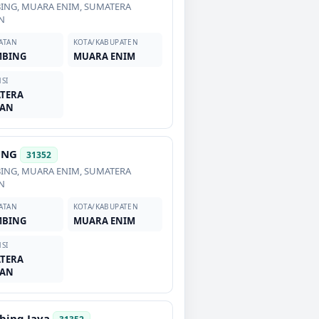
BING
,
MUARA ENIM
,
SUMATERA
N
ATAN
KOTA/KABUPATEN
MBING
MUARA ENIM
SI
TERA
TAN
UNG
31352
BING
,
MUARA ENIM
,
SUMATERA
N
ATAN
KOTA/KABUPATEN
MBING
MUARA ENIM
SI
TERA
TAN
bing Jaya