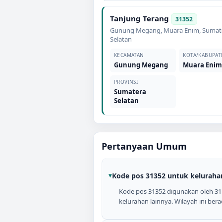
Tanjung Terang
31352
Gunung Megang
,
Muara Enim
,
Sumat
Selatan
KECAMATAN
KOTA/KABUPAT
Gunung Megang
Muara Eni
PROVINSI
Sumatera
Selatan
Pertanyaan Umum
Kode pos 31352 untuk keluraha
Kode pos 31352 digunakan oleh 3
kelurahan lainnya. Wilayah ini b