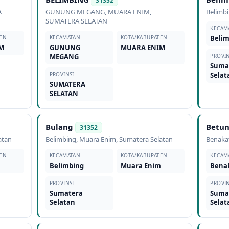
31352
A
GUNUNG MEGANG
,
MUARA ENIM
,
Belimb
SUMATERA SELATAN
KECAM
EN
KECAMATAN
KOTA/KABUPATEN
Beli
M
GUNUNG
MUARA ENIM
MEGANG
PROVIN
Suma
PROVINSI
Selat
SUMATERA
SELATAN
Bulang
Betu
31352
atan
Belimbing
,
Muara Enim
,
Sumatera Selatan
Benaka
EN
KECAMATAN
KOTA/KABUPATEN
KECAM
m
Belimbing
Muara Enim
Bena
PROVINSI
PROVIN
Sumatera
Suma
Selatan
Selat