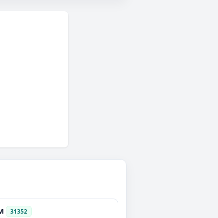
M
31352