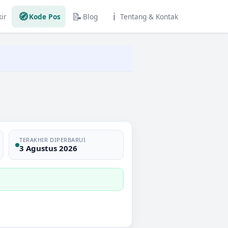
🧭
📝
ℹ️
ir
Kode Pos
Blog
Tentang & Kontak
TERAKHIR DIPERBARUI
3 Agustus 2026