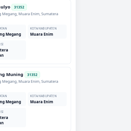
ulyo
31352
g Megang
,
Muara Enim
,
Sumatera
ATAN
KOTA/KABUPATEN
ng Megang
Muara Enim
SI
tera
an
ng Muning
31352
g Megang
,
Muara Enim
,
Sumatera
ATAN
KOTA/KABUPATEN
ng Megang
Muara Enim
SI
tera
an