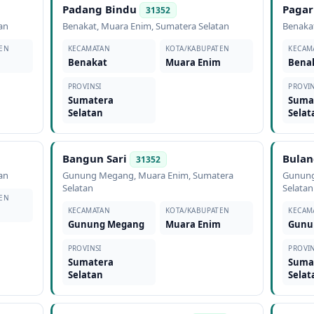
Padang Bindu
Paga
31352
an
Benakat
,
Muara Enim
,
Sumatera Selatan
Benaka
EN
KECAMATAN
KOTA/KABUPATEN
KECAM
m
Benakat
Muara Enim
Bena
PROVINSI
PROVIN
Sumatera
Suma
Selatan
Selat
Bangun Sari
Bula
31352
an
Gunung Megang
,
Muara Enim
,
Sumatera
Gunun
Selatan
Selatan
EN
m
KECAMATAN
KOTA/KABUPATEN
KECAM
Gunung Megang
Muara Enim
Gunu
PROVINSI
PROVIN
Sumatera
Suma
Selatan
Selat