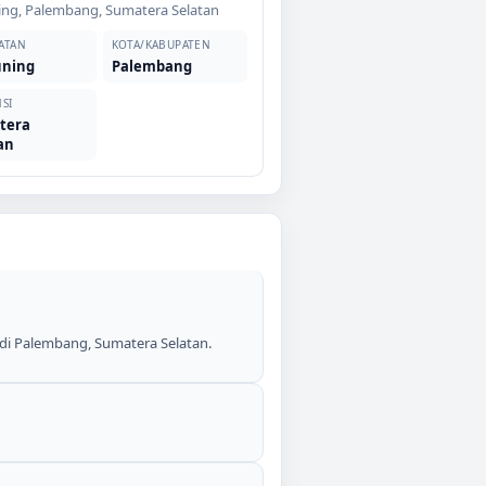
ing
,
Palembang
,
Sumatera Selatan
ATAN
KOTA/KABUPATEN
ning
Palembang
SI
tera
an
a di Palembang, Sumatera Selatan.