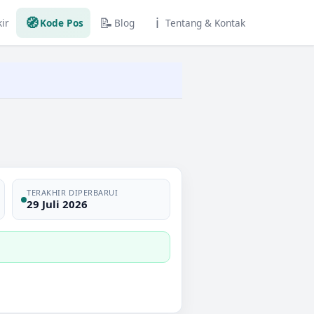
🧭
📝
ℹ️
ir
Kode Pos
Blog
Tentang & Kontak
TERAKHIR DIPERBARUI
29 Juli 2026