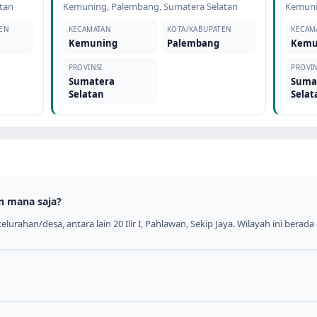
tan
Kemuning
,
Palembang
,
Sumatera Selatan
Kemun
EN
KECAMATAN
KOTA/KABUPATEN
KECAM
Kemuning
Palembang
Kemu
PROVINSI
PROVIN
Sumatera
Suma
Selatan
Selat
n mana saja?
lurahan/desa, antara lain 20 Ilir I, Pahlawan, Sekip Jaya. Wilayah ini berad