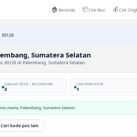
🏠
📦
💰
Beranda
Cek Resi
Cek Ongk
 30126
lembang, Sumatera Selatan
os 30126 di Palembang, Sumatera Selatan.
JUMLAH DESA / KELURAHAN
CAKUPAN KOTA
3
1
area utama: Palembang, Sumatera Selatan.
Cari kode pos lain