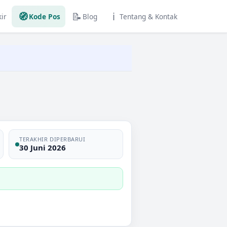
🧭
📝
ℹ️
ir
Kode Pos
Blog
Tentang & Kontak
TERAKHIR DIPERBARUI
30 Juni 2026