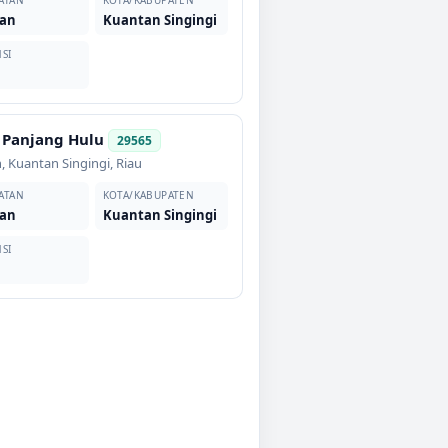
ATAN
KOTA/KABUPATEN
an
Kuantan Singingi
SI
 Panjang Hulu
29565
n
,
Kuantan Singingi
,
Riau
ATAN
KOTA/KABUPATEN
an
Kuantan Singingi
SI