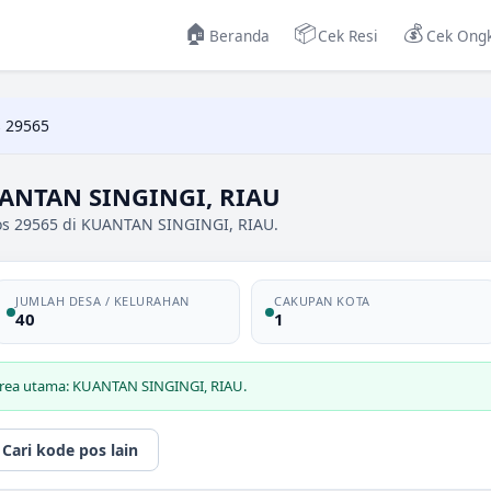
🏠
📦
💰
Beranda
Cek Resi
Cek Ongk
 29565
UANTAN SINGINGI, RIAU
os 29565 di KUANTAN SINGINGI, RIAU.
JUMLAH DESA / KELURAHAN
CAKUPAN KOTA
40
1
area utama: KUANTAN SINGINGI, RIAU.
Cari kode pos lain