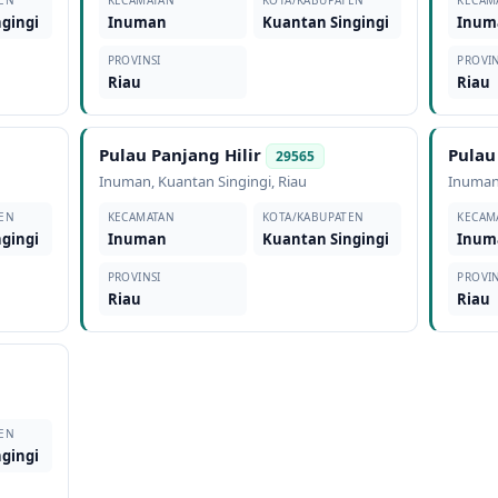
EN
KECAMATAN
KOTA/KABUPATEN
KECAM
gingi
Inuman
Kuantan Singingi
Inum
PROVINSI
PROVIN
Riau
Riau
Pulau Panjang Hilir
Pulau
29565
Inuman
,
Kuantan Singingi
,
Riau
Inuma
EN
KECAMATAN
KOTA/KABUPATEN
KECAM
gingi
Inuman
Kuantan Singingi
Inum
PROVINSI
PROVIN
Riau
Riau
EN
gingi