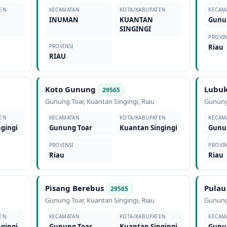
EN
KECAMATAN
KOTA/KABUPATEN
KECAM
INUMAN
KUANTAN
Gunu
SINGINGI
PROVIN
PROVINSI
Riau
RIAU
Koto Gunung
Lubuk
29565
Gunung Toar
,
Kuantan Singingi
,
Riau
Gunung
EN
KECAMATAN
KOTA/KABUPATEN
KECAM
gingi
Gunung Toar
Kuantan Singingi
Gunu
PROVINSI
PROVIN
Riau
Riau
Pisang Berebus
Pula
29565
Gunung Toar
,
Kuantan Singingi
,
Riau
Gunung
EN
KECAMATAN
KOTA/KABUPATEN
KECAM
gingi
Gunung Toar
Kuantan Singingi
Gunu