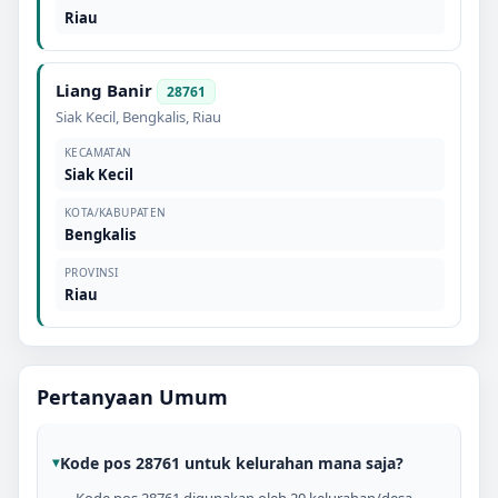
Riau
Liang Banir
28761
Siak Kecil
,
Bengkalis
,
Riau
KECAMATAN
Siak Kecil
KOTA/KABUPATEN
Bengkalis
PROVINSI
Riau
Pertanyaan Umum
Kode pos 28761 untuk kelurahan mana saja?
Kode pos 28761 digunakan oleh 20 kelurahan/desa,