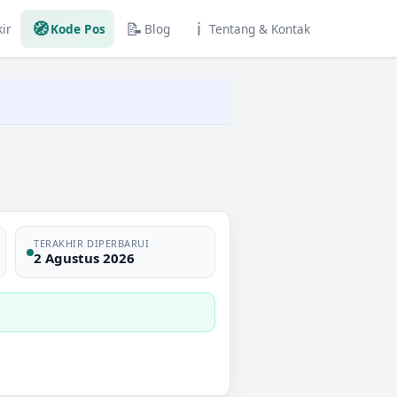
🧭
📝
ℹ️
ir
Kode Pos
Blog
Tentang & Kontak
TERAKHIR DIPERBARUI
2 Agustus 2026