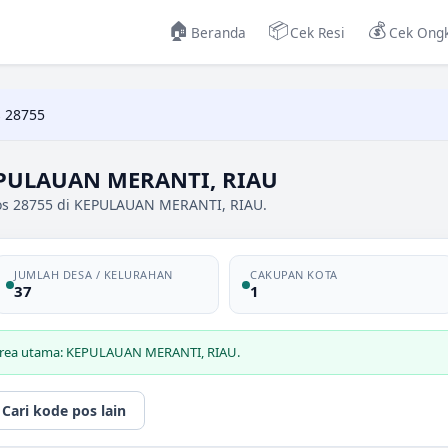
🏠
📦
💰
Beranda
Cek Resi
Cek Ongk
 28755
EPULAUAN MERANTI, RIAU
pos 28755 di KEPULAUAN MERANTI, RIAU.
JUMLAH DESA / KELURAHAN
CAKUPAN KOTA
37
1
 area utama: KEPULAUAN MERANTI, RIAU.
Cari kode pos lain