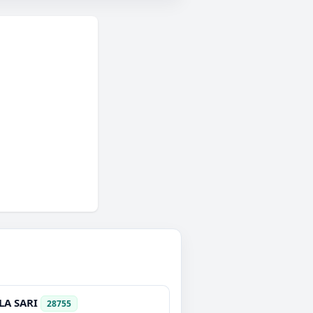
LA SARI
28755