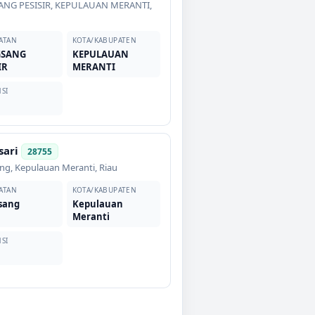
NG PESISIR
,
KEPULAUAN MERANTI
,
ATAN
KOTA/KABUPATEN
GSANG
KEPULAUAN
IR
MERANTI
SI
ari
28755
ang
,
Kepulauan Meranti
,
Riau
ATAN
KOTA/KABUPATEN
sang
Kepulauan
Meranti
SI