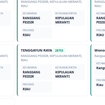
RANTI
,
RANGSANG PESISIR
,
KEPULAUAN MERANTI
,
RANGSA
RIAU
RIAU
EN
KECAMATAN
KOTA/KABUPATEN
KECAM
N
RANGSANG
KEPULAUAN
RAN
PESISIR
MERANTI
PESIS
PROVINSI
PROVIN
RIAU
RIAU
TENGGAYUN RAYA
Wonos
28755
RANTI
,
RANGSANG PESISIR
,
KEPULAUAN MERANTI
,
Rangs
RIAU
KECAM
EN
KECAMATAN
KOTA/KABUPATEN
Rang
N
RANGSANG
KEPULAUAN
PESISIR
MERANTI
PROVIN
PROVINSI
Riau
RIAU