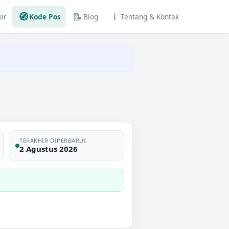
🧭
📝
ℹ️
ir
Kode Pos
Blog
Tentang & Kontak
TERAKHIR DIPERBARUI
2 Agustus 2026