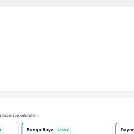
au beberapa kelurahan.
Bunga Raya
Dayan
3
28663