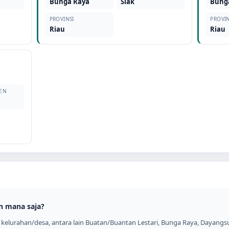
Bunga Raya
Siak
Bung
PROVINSI
PROVIN
Riau
Riau
EN
n mana saja?
elurahan/desa, antara lain Buatan/Buantan Lestari, Bunga Raya, Dayangsuri,