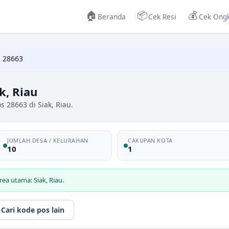
🏠
📦
💰
Beranda
Cek Resi
Cek Ongk
 28663
k, Riau
 28663 di Siak, Riau.
JUMLAH DESA / KELURAHAN
CAKUPAN KOTA
10
1
ea utama: Siak, Riau.
Cari kode pos lain