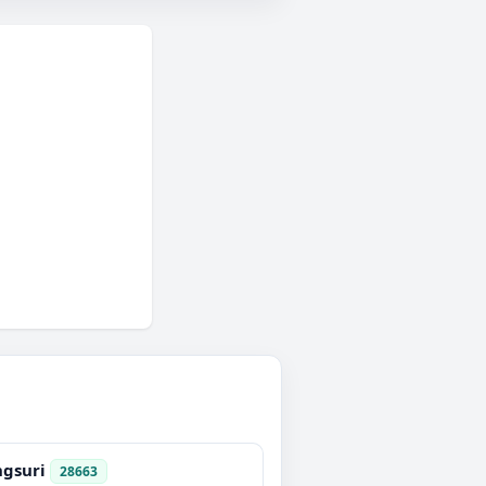
gsuri
28663