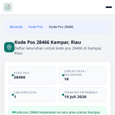
Beranda
/
Kode Pos
/
Kode Pos 28466
Kode Pos 28466 Kampar, Riau
Daftar kelurahan untuk kode pos 28466 di Kampar,
Riau.
JUMLAH DESA /
KODE POS
KELURAHAN
28466
16
CAKUPAN KOTA
TERAKHIR DIPERBARUI
1
19 Juli 2026
Kode pos 28466 terpetakan ke satu area utama: Kampar,