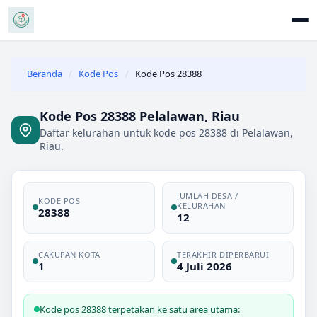
Beranda
/
Kode Pos
/
Kode Pos 28388
Kode Pos 28388 Pelalawan, Riau
Daftar kelurahan untuk kode pos 28388 di Pelalawan,
Riau.
JUMLAH DESA /
KODE POS
KELURAHAN
28388
12
CAKUPAN KOTA
TERAKHIR DIPERBARUI
1
4 Juli 2026
Kode pos 28388 terpetakan ke satu area utama: