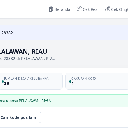
🏠
📦
💰
Beranda
Cek Resi
Cek Ongk
 28382
ELALAWAN, RIAU
os 28382 di PELALAWAN, RIAU.
JUMLAH DESA / KELURAHAN
CAKUPAN KOTA
39
1
area utama: PELALAWAN, RIAU.
Cari kode pos lain