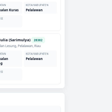
ATAN
KOTA/KABUPATEN
kalan Kuras
Pelalawan
SI
Mulia (Sarimulya)
28382
lan Lesung
,
Pelalawan
,
Riau
ATAN
KOTA/KABUPATEN
kalan
Pelalawan
ng
SI