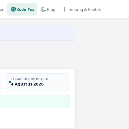
🧭
📝
ℹ️
ir
Kode Pos
Blog
Tentang & Kontak
TERAKHIR DIPERBARUI
4 Agustus 2026