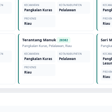
EN
KECAMATAN
KOTA/KABUPATEN
KECAM
Pangkalan Kuras
Pelalawan
Pang
PROVINSI
PROVIN
Riau
Riau
Terantang Manuk
Sari 
28382
Pangkalan Kuras
,
Pelalawan
,
Riau
Pangka
EN
KECAMATAN
KOTA/KABUPATEN
KECAM
Pangkalan Kuras
Pelalawan
Pang
Lesu
PROVINSI
Riau
PROVIN
Riau