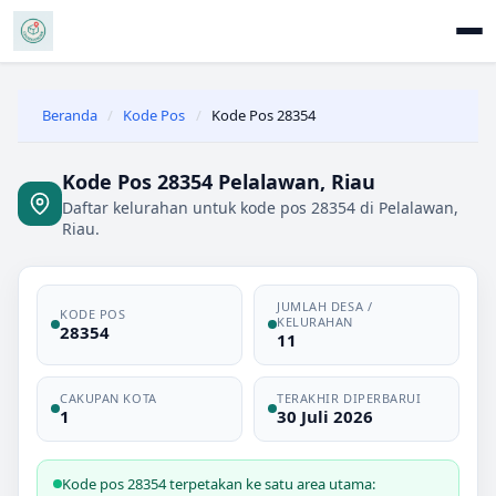
Beranda
/
Kode Pos
/
Kode Pos 28354
Kode Pos 28354 Pelalawan, Riau
Daftar kelurahan untuk kode pos 28354 di Pelalawan,
Riau.
JUMLAH DESA /
KODE POS
KELURAHAN
28354
11
CAKUPAN KOTA
TERAKHIR DIPERBARUI
1
30 Juli 2026
Kode pos 28354 terpetakan ke satu area utama: