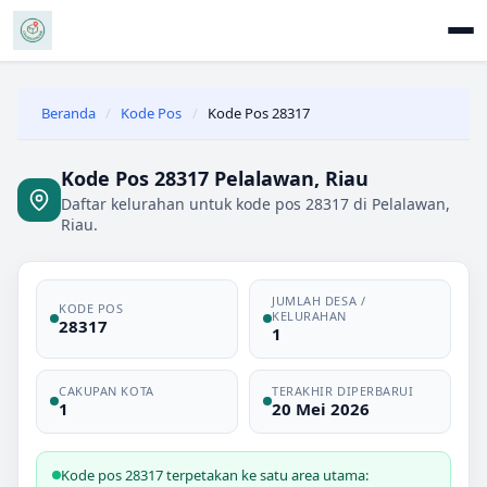
Beranda
/
Kode Pos
/
Kode Pos 28317
Kode Pos 28317 Pelalawan, Riau
Daftar kelurahan untuk kode pos 28317 di Pelalawan,
Riau.
JUMLAH DESA /
KODE POS
KELURAHAN
28317
1
CAKUPAN KOTA
TERAKHIR DIPERBARUI
1
20 Mei 2026
Kode pos 28317 terpetakan ke satu area utama: