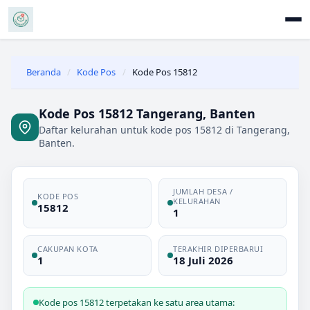
Beranda
/
Kode Pos
/
Kode Pos 15812
Kode Pos 15812 Tangerang, Banten
Daftar kelurahan untuk kode pos 15812 di Tangerang,
Banten.
JUMLAH DESA /
KODE POS
KELURAHAN
15812
1
CAKUPAN KOTA
TERAKHIR DIPERBARUI
1
18 Juli 2026
Kode pos 15812 terpetakan ke satu area utama: