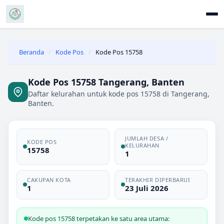
Beranda
/
Kode Pos
/
Kode Pos 15758
Kode Pos 15758 Tangerang, Banten
Daftar kelurahan untuk kode pos 15758 di Tangerang,
Banten.
JUMLAH DESA /
KODE POS
KELURAHAN
15758
1
CAKUPAN KOTA
TERAKHIR DIPERBARUI
1
23 Juli 2026
Kode pos 15758 terpetakan ke satu area utama: