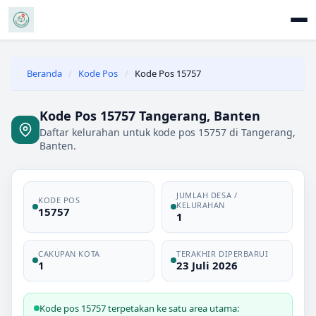
Beranda
/
Kode Pos
/
Kode Pos 15757
Kode Pos 15757 Tangerang, Banten
Daftar kelurahan untuk kode pos 15757 di Tangerang,
Banten.
JUMLAH DESA /
KODE POS
KELURAHAN
15757
1
CAKUPAN KOTA
TERAKHIR DIPERBARUI
1
23 Juli 2026
Kode pos 15757 terpetakan ke satu area utama: