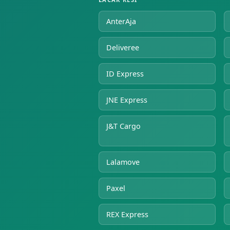
AnterAja
Deliveree
ID Express
JNE Express
J&T Cargo
Lalamove
Paxel
REX Express