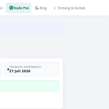
🧭
📝
ℹ️
ir
Kode Pos
Blog
Tentang & Kontak
TERAKHIR DIPERBARUI
27 Juli 2026