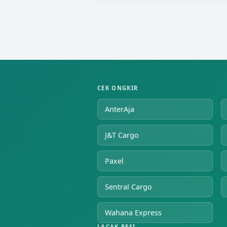
CEK ONGKIR
AnterAja
J&T Cargo
Paxel
Sentral Cargo
Wahana Express
LACAK RESI