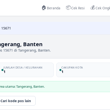
🏠
📦
💰
Beranda
Cek Resi
Cek Ongk
 15671
ngerang, Banten
os 15671 di Tangerang, Banten.
JUMLAH DESA / KELURAHAN
CAKUPAN KOTA
1
1
rea utama: Tangerang, Banten.
Cari kode pos lain