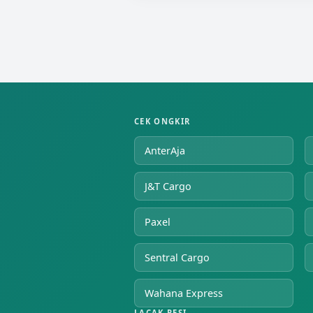
CEK ONGKIR
AnterAja
J&T Cargo
Paxel
Sentral Cargo
Wahana Express
LACAK RESI