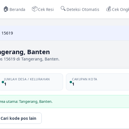
🏠
📦
🔍
💰
Beranda
Cek Resi
Deteksi Otomatis
Cek Ongk
 15619
ngerang, Banten
os 15619 di Tangerang, Banten.
JUMLAH DESA / KELURAHAN
CAKUPAN KOTA
1
1
rea utama: Tangerang, Banten.
Cari kode pos lain