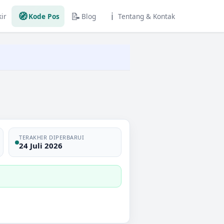
🧭
📝
ℹ️
ir
Kode Pos
Blog
Tentang & Kontak
TERAKHIR DIPERBARUI
24 Juli 2026