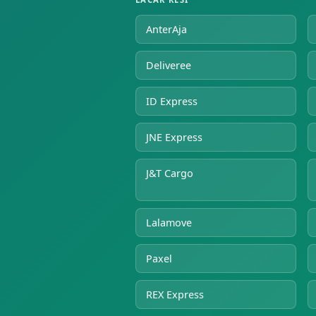
AnterAja
Deliveree
ID Express
JNE Express
J&T Cargo
Lalamove
Paxel
REX Express