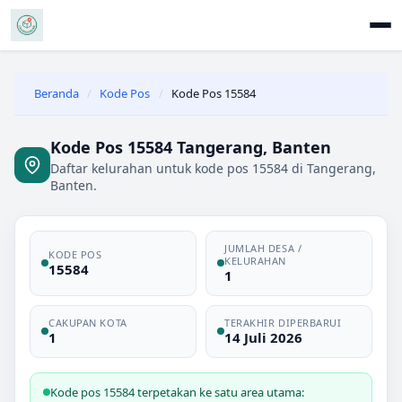
Beranda
/
Kode Pos
/
Kode Pos 15584
Kode Pos 15584 Tangerang, Banten
Daftar kelurahan untuk kode pos 15584 di Tangerang,
Banten.
JUMLAH DESA /
KODE POS
KELURAHAN
15584
1
CAKUPAN KOTA
TERAKHIR DIPERBARUI
1
14 Juli 2026
Kode pos 15584 terpetakan ke satu area utama: