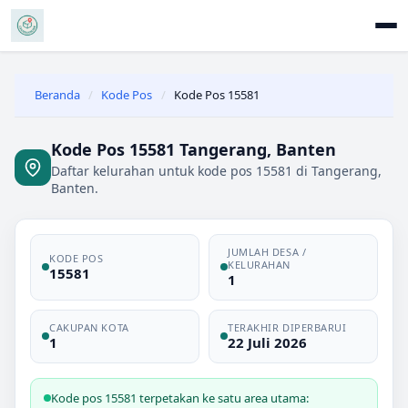
Beranda
/
Kode Pos
/
Kode Pos 15581
Kode Pos 15581 Tangerang, Banten
Daftar kelurahan untuk kode pos 15581 di Tangerang,
Banten.
JUMLAH DESA /
KODE POS
KELURAHAN
15581
1
CAKUPAN KOTA
TERAKHIR DIPERBARUI
1
22 Juli 2026
Kode pos 15581 terpetakan ke satu area utama: