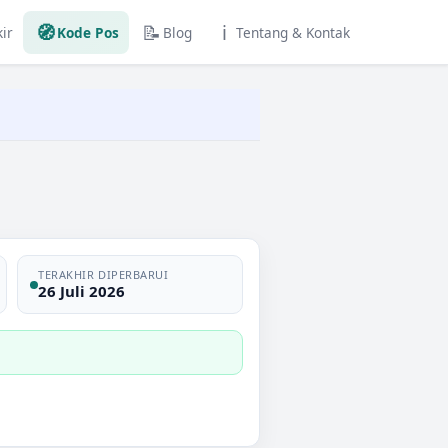
🧭
📝
ℹ️
ir
Kode Pos
Blog
Tentang & Kontak
TERAKHIR DIPERBARUI
26 Juli 2026