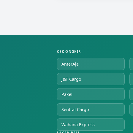
CEK ONGKIR
AnterAja
J&T Cargo
Paxel
Sentral Cargo
Wahana Express
LACAK RESI