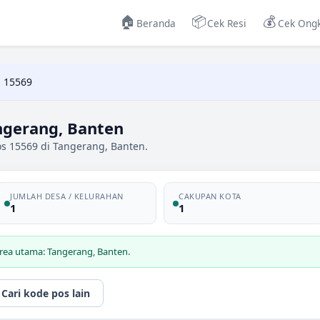
🏠
📦
💰
Beranda
Cek Resi
Cek Ongk
 15569
ngerang, Banten
os 15569 di Tangerang, Banten.
JUMLAH DESA / KELURAHAN
CAKUPAN KOTA
1
1
rea utama: Tangerang, Banten.
Cari kode pos lain