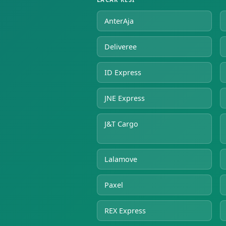
AnterAja
Deliveree
ID Express
JNE Express
J&T Cargo
Lalamove
Paxel
REX Express