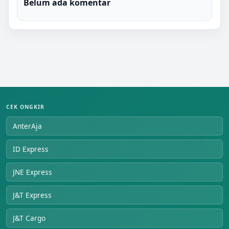
Belum ada komentar
CEK ONGKIR
AnterAja
ID Express
JNE Express
J&T Express
J&T Cargo