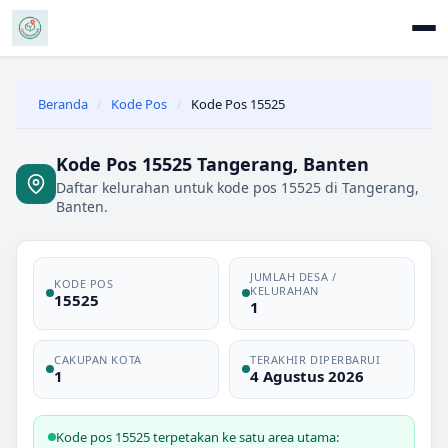
Beranda
/
Kode Pos
/
Kode Pos 15525
Kode Pos 15525 Tangerang, Banten
Daftar kelurahan untuk kode pos 15525 di Tangerang,
Banten.
JUMLAH DESA /
KODE POS
KELURAHAN
15525
1
CAKUPAN KOTA
TERAKHIR DIPERBARUI
1
4 Agustus 2026
Kode pos 15525 terpetakan ke satu area utama: