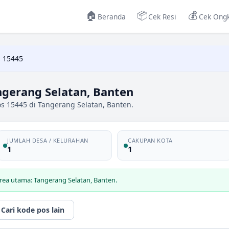
🏠
📦
💰
Beranda
Cek Resi
Cek Ongk
 15445
ngerang Selatan, Banten
s 15445 di Tangerang Selatan, Banten.
JUMLAH DESA / KELURAHAN
CAKUPAN KOTA
1
1
rea utama: Tangerang Selatan, Banten.
Cari kode pos lain