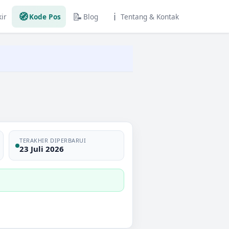
🧭
📝
ℹ️
ir
Kode Pos
Blog
Tentang & Kontak
TERAKHIR DIPERBARUI
23 Juli 2026