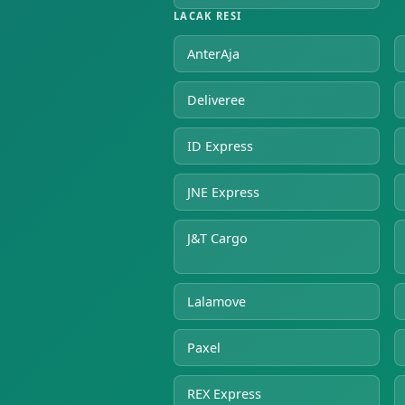
LACAK RESI
AnterAja
Deliveree
ID Express
JNE Express
J&T Cargo
Lalamove
Paxel
REX Express