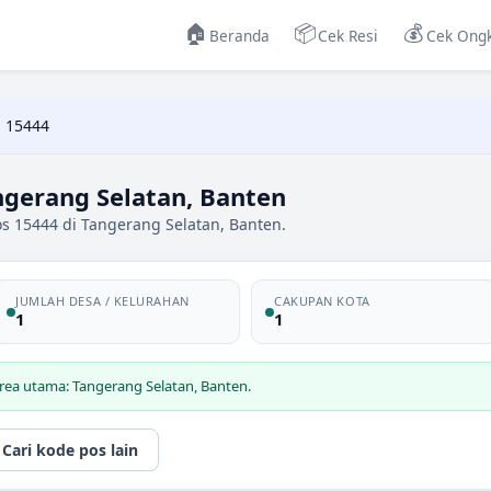
🏠
📦
💰
Beranda
Cek Resi
Cek Ongk
 15444
ngerang Selatan, Banten
s 15444 di Tangerang Selatan, Banten.
JUMLAH DESA / KELURAHAN
CAKUPAN KOTA
1
1
rea utama: Tangerang Selatan, Banten.
Cari kode pos lain