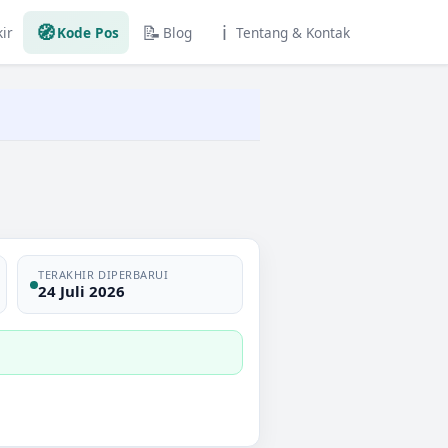
🧭
📝
ℹ️
ir
Kode Pos
Blog
Tentang & Kontak
TERAKHIR DIPERBARUI
24 Juli 2026