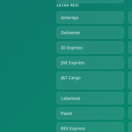
LACAK RESI
AnterAja
Deliveree
ID Express
JNE Express
J&T Cargo
Lalamove
Paxel
REX Express