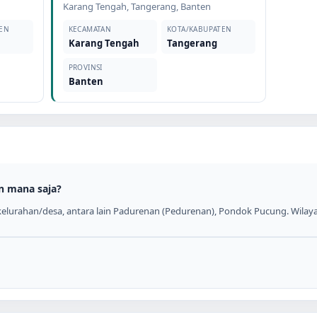
Karang Tengah
,
Tangerang
,
Banten
EN
KECAMATAN
KOTA/KABUPATEN
Karang Tengah
Tangerang
PROVINSI
Banten
n mana saja?
elurahan/desa, antara lain Padurenan (Pedurenan), Pondok Pucung. Wilayah