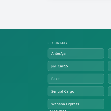
CEK ONGKIR
AnterAja
J&T Cargo
Paxel
Sentral Cargo
Wahana Express
LACAK RESI