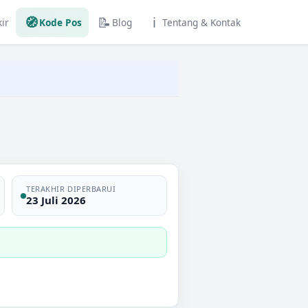
🧭
📝
ℹ️
ir
Kode Pos
Blog
Tentang & Kontak
TERAKHIR DIPERBARUI
23 Juli 2026