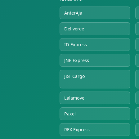
AnterAja
Deliveree
ID Express
JNE Express
J&T Cargo
Lalamove
Paxel
REX Express