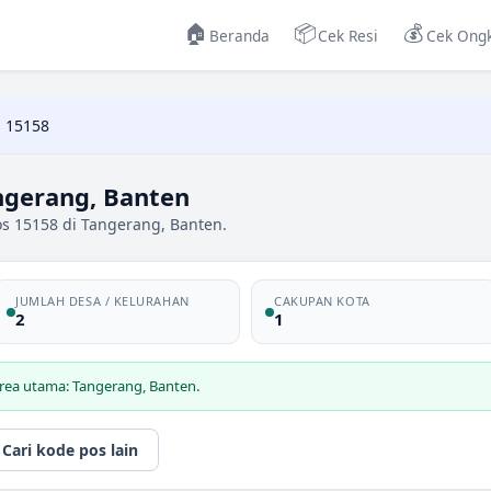
🏠
📦
💰
Beranda
Cek Resi
Cek Ongk
 15158
ngerang, Banten
os 15158 di Tangerang, Banten.
JUMLAH DESA / KELURAHAN
CAKUPAN KOTA
2
1
rea utama: Tangerang, Banten.
Cari kode pos lain