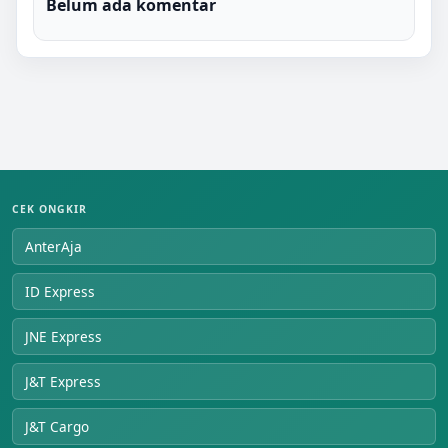
Belum ada komentar
CEK ONGKIR
AnterAja
ID Express
JNE Express
J&T Express
J&T Cargo