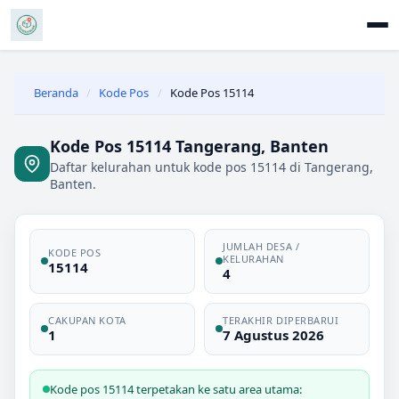
Beranda
/
Kode Pos
/
Kode Pos 15114
Kode Pos 15114 Tangerang, Banten
Daftar kelurahan untuk kode pos 15114 di Tangerang,
Banten.
JUMLAH DESA /
KODE POS
KELURAHAN
15114
4
CAKUPAN KOTA
TERAKHIR DIPERBARUI
1
7 Agustus 2026
Kode pos 15114 terpetakan ke satu area utama: