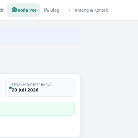
🧭
📝
ℹ️
ir
Kode Pos
Blog
Tentang & Kontak
TERAKHIR DIPERBARUI
20 Juli 2026