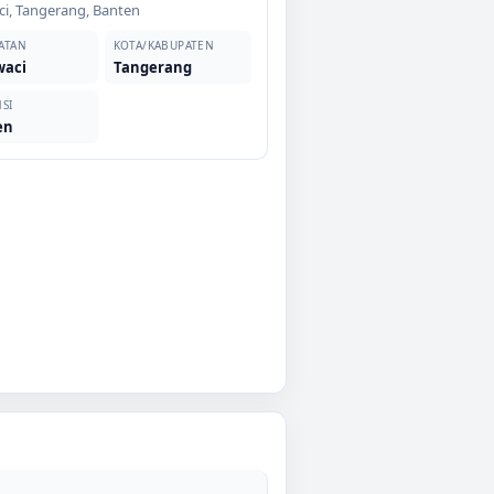
ci
,
Tangerang
,
Banten
ATAN
KOTA/KABUPATEN
waci
Tangerang
SI
en