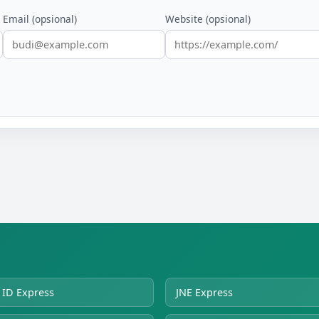
Email (opsional)
Website (opsional)
ID Express
JNE Express