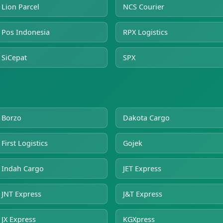
Lion Parcel
NCS Courier
Pos Indonesia
RPX Logistics
SiCepat
SPX
Borzo
Dakota Cargo
First Logistics
Gojek
Indah Cargo
JET Express
JNT Express
J&T Express
JX Express
KGXpress