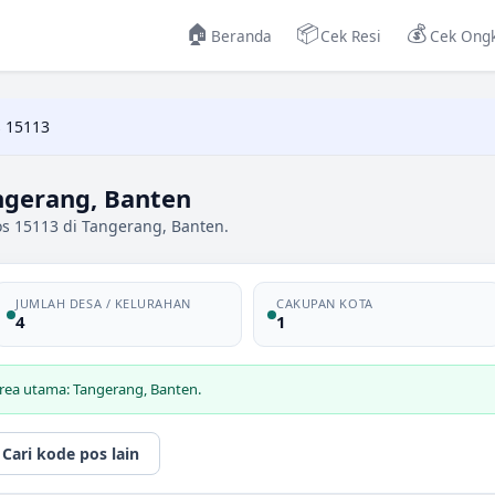
🏠
📦
💰
Beranda
Cek Resi
Cek Ongk
 15113
ngerang, Banten
os 15113 di Tangerang, Banten.
JUMLAH DESA / KELURAHAN
CAKUPAN KOTA
4
1
rea utama: Tangerang, Banten.
Cari kode pos lain