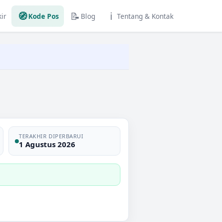
🧭
📝
ℹ️
ir
Kode Pos
Blog
Tentang & Kontak
TERAKHIR DIPERBARUI
1 Agustus 2026