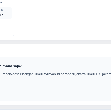
ta
EN
ur
n mana saja?
rahan/desa Pisangan Timur. Wilayah ini berada di Jakarta Timur, DKI Jakart