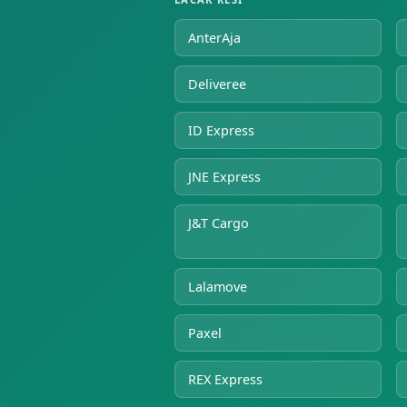
AnterAja
Deliveree
ID Express
JNE Express
J&T Cargo
Lalamove
Paxel
REX Express