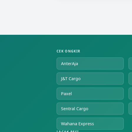
CEK ONGKIR
AnterAja
J&T Cargo
Paxel
Sentral Cargo
Wahana Express
LACAK RESI