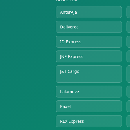
AnterAja
Deliveree
ID Express
JNE Express
J&T Cargo
Lalamove
Paxel
REX Express