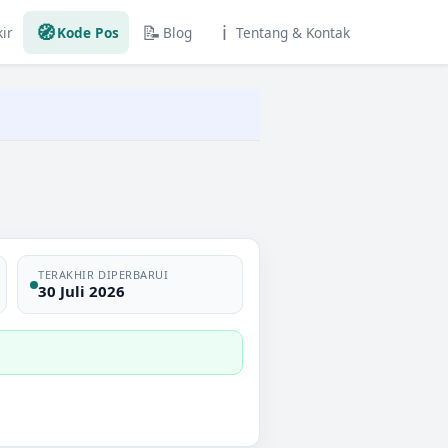
🧭
📝
ℹ️
ir
Kode Pos
Blog
Tentang & Kontak
TERAKHIR DIPERBARUI
30 Juli 2026