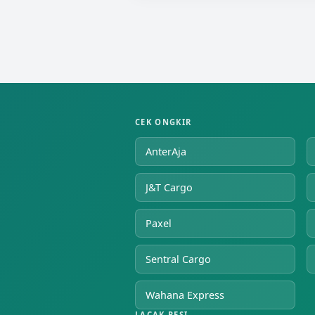
CEK ONGKIR
AnterAja
J&T Cargo
Paxel
Sentral Cargo
Wahana Express
LACAK RESI