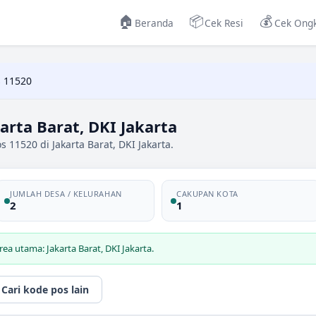
🏠
📦
💰
Beranda
Cek Resi
Cek Ongk
 11520
arta Barat, DKI Jakarta
 11520 di Jakarta Barat, DKI Jakarta.
JUMLAH DESA / KELURAHAN
CAKUPAN KOTA
2
1
ea utama: Jakarta Barat, DKI Jakarta.
Cari kode pos lain