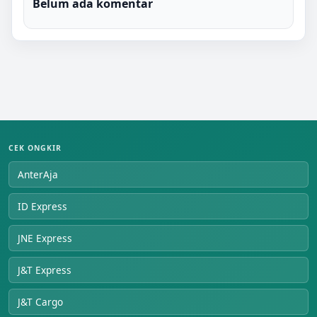
Belum ada komentar
CEK ONGKIR
AnterAja
ID Express
JNE Express
J&T Express
J&T Cargo