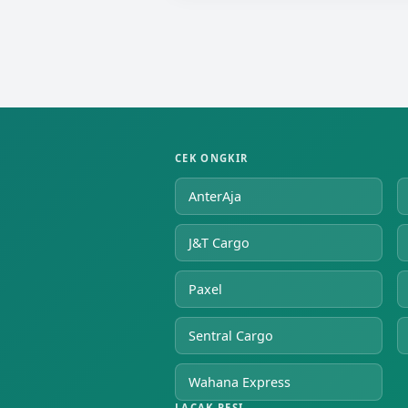
CEK ONGKIR
AnterAja
J&T Cargo
Paxel
Sentral Cargo
Wahana Express
LACAK RESI