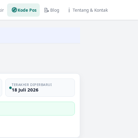
🧭
📝
ℹ️
ir
Kode Pos
Blog
Tentang & Kontak
TERAKHIR DIPERBARUI
18 Juli 2026