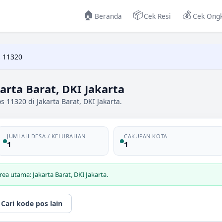
🏠
📦
💰
Beranda
Cek Resi
Cek Ongk
 11320
arta Barat, DKI Jakarta
 11320 di Jakarta Barat, DKI Jakarta.
JUMLAH DESA / KELURAHAN
CAKUPAN KOTA
1
1
ea utama: Jakarta Barat, DKI Jakarta.
Cari kode pos lain