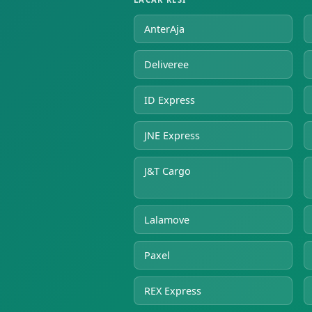
AnterAja
Deliveree
ID Express
JNE Express
J&T Cargo
Lalamove
Paxel
REX Express