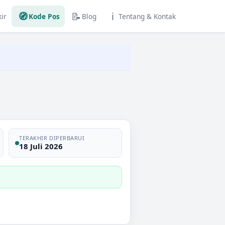
🧭
📝
ℹ️
ir
Kode Pos
Blog
Tentang & Kontak
TERAKHIR DIPERBARUI
18 Juli 2026