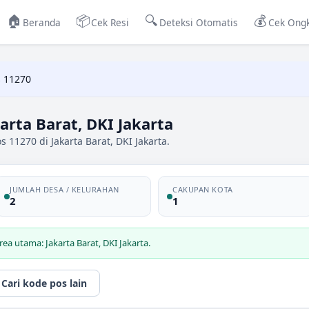
🏠
📦
🔍
💰
Beranda
Cek Resi
Deteksi Otomatis
Cek Ongk
 11270
arta Barat, DKI Jakarta
 11270 di Jakarta Barat, DKI Jakarta.
JUMLAH DESA / KELURAHAN
CAKUPAN KOTA
2
1
ea utama: Jakarta Barat, DKI Jakarta.
Cari kode pos lain