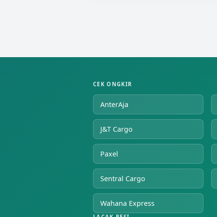
CEK ONGKIR
AnterAja
J&T Cargo
Paxel
Sentral Cargo
Wahana Express
LACAK RESI