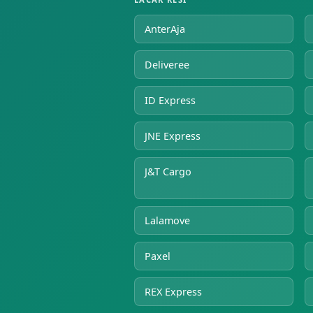
AnterAja
Deliveree
ID Express
JNE Express
J&T Cargo
Lalamove
Paxel
REX Express