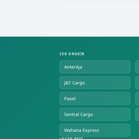
CEK ONGKIR
AnterAja
J&T Cargo
Paxel
Sentral Cargo
Wahana Express
LACAK RESI