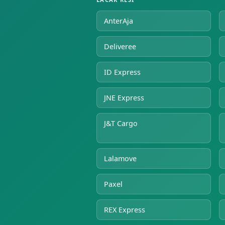
AnterAja
Deliveree
ID Express
JNE Express
J&T Cargo
Lalamove
Paxel
REX Express