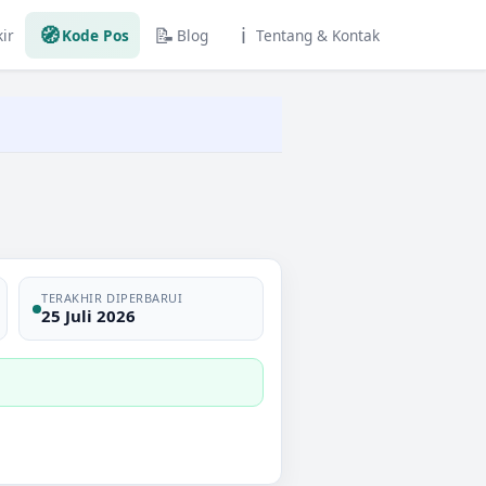
🧭
📝
ℹ️
ir
Kode Pos
Blog
Tentang & Kontak
TERAKHIR DIPERBARUI
25 Juli 2026