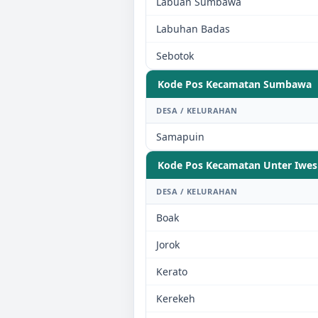
Labuan Sumbawa
Labuhan Badas
Sebotok
Kode Pos Kecamatan
Sumbawa
DESA / KELURAHAN
Samapuin
Kode Pos Kecamatan
Unter Iwes 
DESA / KELURAHAN
Boak
Jorok
Kerato
Kerekeh