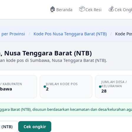
🏠
📦
💰
Beranda
Cek Resi
Cek Ongk
 per Provinsi
/
Kode Pos Nusa Tenggara Barat (NTB)
/
Kode P
 Nusa Tenggara Barat (NTB)
dan kode pos di Sumbawa, Nusa Tenggara Barat (NTB).
JUMLAH DESA /
 / KABUPATEN
JUMLAH KODE POS
KELURAHAN
bawa
2
28
ggara Barat (NTB)
, disusun berdasarkan kecamatan dan desa/kelurahan agar
 (NTB)
Cek ongkir