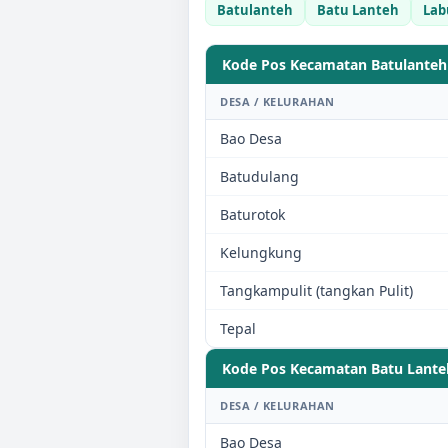
Batulanteh
Batu Lanteh
Lab
Kode Pos Kecamatan
Batulanteh
DESA / KELURAHAN
Bao Desa
Batudulang
Baturotok
Kelungkung
Tangkampulit (tangkan Pulit)
Tepal
Kode Pos Kecamatan
Batu Lante
DESA / KELURAHAN
Bao Desa