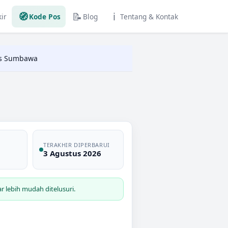
🧭
📝
ℹ️
ir
Kode Pos
Blog
Tentang & Kontak
os Sumbawa
TERAKHIR DIPERBARUI
3 Agustus 2026
 lebih mudah ditelusuri.