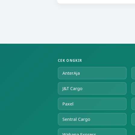
CEK ONGKIR
AnterAja
J&T Cargo
Paxel
Sentral Cargo
Wahana Express