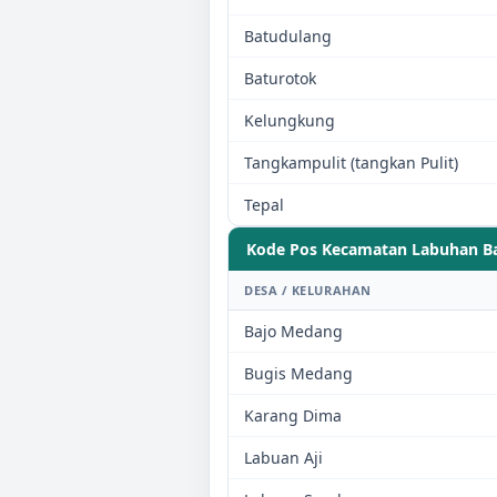
Batudulang
Baturotok
Kelungkung
Tangkampulit (tangkan Pulit)
Tepal
Kode Pos Kecamatan
Labuhan B
DESA / KELURAHAN
Bajo Medang
Bugis Medang
Karang Dima
Labuan Aji