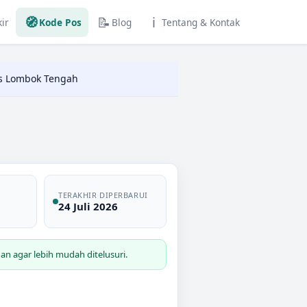
🧭
📝
ℹ️
ir
Kode Pos
Blog
Tentang & Kontak
s Lombok Tengah
TERAKHIR DIPERBARUI
24 Juli 2026
n agar lebih mudah ditelusuri.