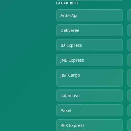
LACAK RESI
AnterAja
Deliveree
ID Express
JNE Express
J&T Cargo
Lalamove
Paxel
REX Express