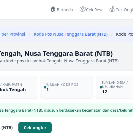
🏠
📦
💰
Beranda
Cek Resi
Cek Ongk
 per Provinsi
/
Kode Pos Nusa Tenggara Barat (NTB)
/
Kode Po
engah, Nusa Tenggara Barat (NTB)
dan kode pos di Lombok Tengah, Nusa Tenggara Barat (NTB).
JUMLAH DESA /
 / KABUPATEN
JUMLAH KODE POS
KELURAHAN
bok Tengah
1
12
sa Tenggara Barat (NTB)
, disusun berdasarkan kecamatan dan desa/keluraha
 (NTB)
Cek ongkir