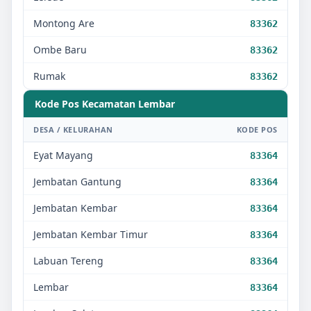
Montong Are
83362
Ombe Baru
83362
Rumak
83362
Kode Pos Kecamatan
Lembar
DESA / KELURAHAN
KODE POS
Eyat Mayang
83364
Jembatan Gantung
83364
Jembatan Kembar
83364
Jembatan Kembar Timur
83364
Labuan Tereng
83364
Lembar
83364