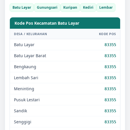
Batu Layar
Gunungsari
Kuripan
Kediri
Lembar
Kode Pos Kecamatan
Batu Layar
DESA / KELURAHAN
KODE POS
Batu Layar
83355
Batu Layar Barat
83355
Bengkaung
83355
Lembah Sari
83355
Meninting
83355
Pusuk Lestari
83355
Sandik
83355
Senggigi
83355