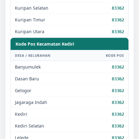
Kuripan Selatan
83362
Kuripan Timur
83362
Kuripan Utara
83362
Kode Pos Kecamatan
Kediri
DESA / KELURAHAN
KODE POS
Banyumulek
83362
Dasan Baru
83362
Gelogor
83362
Jagaraga Indah
83362
Kediri
83362
Kediri Selatan
83362
Lelede
83362