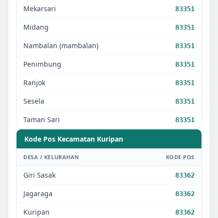
Mekarsari
83351
Midang
83351
Nambalan (mambalan)
83351
Penimbung
83351
Ranjok
83351
Sesela
83351
Taman Sari
83351
Kode Pos Kecamatan
Kuripan
DESA / KELURAHAN
KODE POS
Giri Sasak
83362
Jagaraga
83362
Kuripan
83362